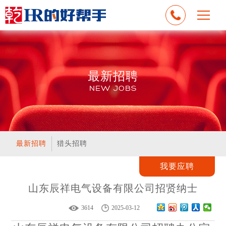
应聘申请
最新招聘
请认真真实填写个人简历信息，客服将尽快与你联系
NEW JOBS
*
应聘职位：
*
姓名：
*
电话：
邮箱：
最新招聘
猎头招聘
*
个人简介：
我要应聘
山东辰祥电气设备有限公司招贤纳士
提交申请
3614
2025-03-12